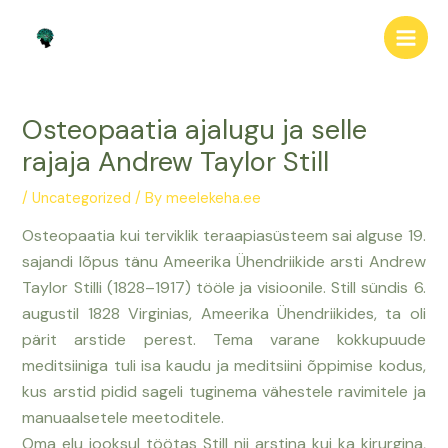
Skip
Post
Main
to
navigation
Men
content
Osteopaatia ajalugu ja selle
rajaja Andrew Taylor Still
/
Uncategorized
/ By
meelekeha.ee
Osteopaatia kui terviklik
teraapiasüsteem
sai alguse 19.
sajandi lõpus tänu Ameerika Ühendriikide arsti Andrew
Taylor Stilli (1828–1917) tööle ja visioonile. Still sündis 6.
augustil 1828 Virginias, Ameerika Ühendriikides,
ta oli
pärit
arsti
de
peres
t
. Tema varane kokkupuude
meditsiiniga tuli isa
kaudu
ja meditsiini õppimise kodus,
kus arstid pidid sageli tugine
m
a vähestele ravimitele ja
manuaalsetele meetoditele.
Oma elu jooksul töötas Still nii
arstina kui ka kirurgina
,