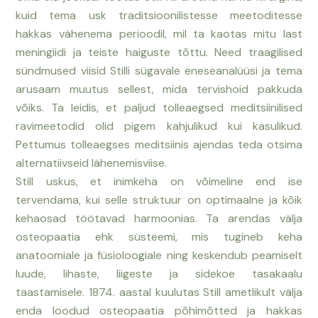
kuid tema usk traditsioonilistesse meetoditesse
hakkas
vähenema
perioodil, mil
ta kaotas mitu last
meningiidi ja
teiste
haiguste tõttu. Need traagilised
sündmused viisid Stilli sügavale eneseanalüüsi ja tema
arusaam muutus sellest, mida tervishoid
pakkuda
võiks.
Ta leidis, et paljud tolleaegsed meditsiinilised
ravimeetodid olid pigem kahjulikud kui kasulikud.
Pettumus
tolleaegses
meditsiinis ajendas teda otsima
alternatiivseid lähenemisviise.
Stil
l
uskus, et inimkeha on võimeline end ise
tervendama, kui selle struktuur on optimaalne ja kõik
kehaosad töötavad harmoonias. Ta arendas välja
osteopaatia
ehk
süsteemi, mis tugineb keha
anatoomiale ja füsioloogiale ning keskendub peamiselt
luude, lihaste, liigeste ja sidek
oe
tasakaalu
taastamisele. 1874. aastal kuulutas Still ametlikult välja
enda loodud
osteopaatia põhimõtted ja hakkas