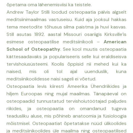
õpetama oma lähenemisviisi
ka
teistele.
Andrew Taylor Stilli loodud osteopaatia pälvis algselt
meditsiinimaailmas vastuseisu. Kuid aja jooksul hakkas
tema meetodite tõhusus silma paistma ja huvi kasvas.
Still asutas 1892. aastal Missouri osariigis Kirksville’is
esimese osteopaatilise meditsiinikooli –
American
School of Osteopathy
. See kool muutis osteopaatia
kättesaadavaks ja populariseeris selle kui eraldiseisva
tervishoiusüsteemi. Koolis õppisid nii mehed kui ka
naised, mis oli tol ajal uuenduslik, kuna
meditsiinikoolidesse naisi sageli ei võetud.
Osteopaatia levis kiiresti Ameerika Ühendriikides ja
hiljem Euroopas ning mujal maailmas. Tänapäeval on
osteopaadid tunnustatud tervishoiutöötajad paljudes
riikides, ja osteopaatia on omandanud tugeva
teadusliku aluse, mis põhineb anatoomia ja füsioloogia
mõistmisel. Osteopaatiat õpetatakse nüüd ülikoolides
ja meditsiinikoolides üle maailma ning osteopaatilised