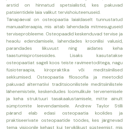
arstid on hinnatud spetsialistid, kes pakuvad
patsientidele laia valikut tervishoiuteenuseid.
Tänapäeval on osteopaatia laialdaselt tunnustatud
manuaalteraapia, mis aitab lahendada mitmesuguseid
terviseprobleeme. Osteopaadid keskenduvad tervise ja
heaolu edendamisele, lahendades kroonilisi valusid,
parandades liikuvust ning aidates keha
taastumisprotsessides. Lisaks kasutatakse
osteopaatiat sageli koos teiste ravimeetoditega, nagu
füsioteraapia, kiropraktika või meditsiinilised
sekkumised.
Osteopaatia filosoofia ja meetodid
pakuvad alternatiivi traditsioonilistele meditsiinilistele
lähenemistele, keskendudes loomulikule tervenemisele
ja keha struktuuri tasakaalustamisele, mitte ainult
sümptomite leevendamisele. Andrew Taylor Stilli
pärand elab edasi osteopaatia koolides ja
praktiseerivate osteopaatide töödes, kes järgnevad
tema visioonile kehast kui terviklikust süsteemist, mis