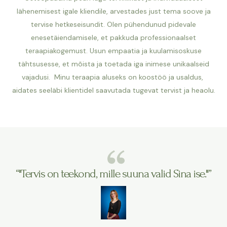
lähenemisest igale kliendile, arvestades just tema soove ja
tervise hetkeseisundit. Olen pühendunud pidevale
enesetäiendamisele, et pakkuda professionaalset
teraapiakogemust. Usun empaatia ja kuulamisoskuse
tähtsusesse, et mõista ja toetada iga inimese unikaalseid
vajadusi. Minu teraapia aluseks on koostöö ja usaldus,
aidates seeläbi klientidel saavutada tugevat tervist ja heaolu.
“"Tervis on teekond, mille suuna valid Sina ise."”