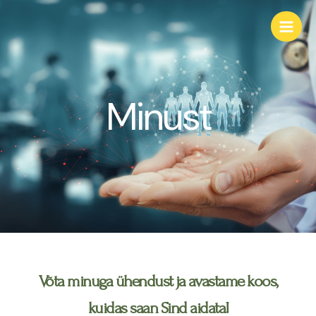
Skip
Main
to
Men
content
Minust
Võta minuga ühendust ja avastame koos,
kuidas saan Sind aidata!