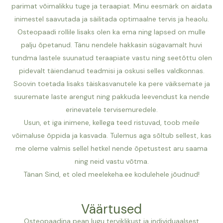
parimat võimalikku tuge ja teraapiat. Minu eesmärk on aidata
inimestel saavutada ja säilitada optimaalne tervis ja heaolu.
Osteopaadi rollile lisaks olen ka ema ning lapsed on mulle
palju õpetanud. Tänu nendele hakkasin sügavamalt huvi
tundma lastele suunatud teraapiate vastu ning seetõttu olen
pidevalt täiendanud teadmisi ja oskusi selles valdkonnas.
Soovin toetada lisaks täiskasvanutele ka pere väiksemate ja
suuremate laste arengut ning pakkuda leevendust ka nende
erinevatele tervisemuredele.
Usun, et iga inimene, kellega teed ristuvad, toob meile
võimaluse õppida ja kasvada. Tulemus aga sõltub sellest, kas
me oleme valmis sellel hetkel nende õpetustest aru saama
ning neid vastu võtma.
Tänan Sind, et oled meelekeha.ee kodulehele jõudnud!
Väärtused
Osteopaadina pean lugu terviklikust ja individuaalsest