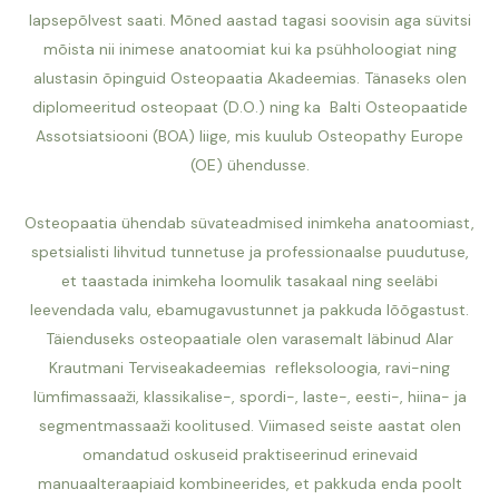
lapsepõlvest saati. Mõned aastad tagasi soovisin aga süvitsi
mõista nii inimese anatoomiat kui ka psühholoogiat ning
alustasin õpinguid Osteopaatia Akadeemias. Tänaseks olen
diplomeeritud osteopaat (D.O.) ning ka
Balti Osteopaatide
Assotsiatsiooni (BOA) liige, mis kuulub Osteopathy Europe
(OE) ühendusse.
Osteopaatia ühendab süvateadmised inimkeha anatoomiast,
spetsialisti lihvitud tunnetuse ja professionaalse puudutuse,
et taastada inimkeha loomulik tasakaal ning seeläbi
leevendada valu, ebamugavustunnet ja pakkuda lõõgastust.
Täienduseks osteopaatiale olen varasemalt läbinud Alar
Krautmani Terviseakadeemias refleksoloogia, ravi-ning
lümfimassaaži, klassikalise-, spordi-, laste-, eesti-, hiina- ja
segmentmassaaži koolitused. Viimased seiste aastat olen
omandatud oskuseid praktiseerinud erinevaid
manuaalteraapiaid kombineerides, et pakkuda enda poolt