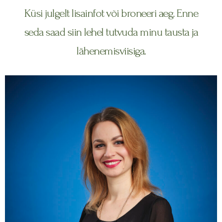
Küsi julgelt lisainfot või broneeri aeg. Enne
seda saad siin lehel tutvuda minu tausta ja
lähenemisviisiga.