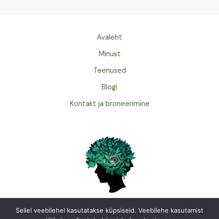
Avaleht
Minust
Teenused
Blogi
Kontakt ja broneerimine
Sellel veebilehel kasutatakse küpsiseid. Veebilehe kasutamist